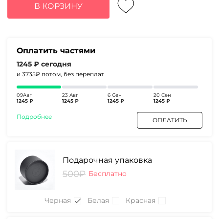
составляла
4980₽.
В КОРЗИНУ
7660₽.
Оплатить частями
1245 ₽
сегодня
и 3735₽
потом, без переплат
09Авг
23 Авг
6 Сен
20 Сен
1245 ₽
1245 ₽
1245 ₽
1245 ₽
Подробнее
ОПЛАТИТЬ
Подарочная упаковка
500₽
Бесплатно
Черная
Белая
Красная