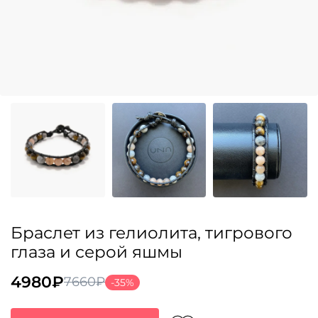
Браслет из гелиолита, тигрового
глаза и серой яшмы
4980
₽
7660
₽
-35%
Первоначальная
Текущая
цена
цена: