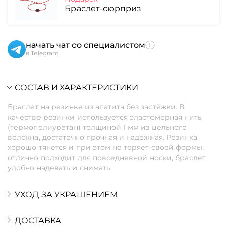
Браслет-сюрприз
начать чат со специалистом
в Telegram
СОСТАВ И ХАРАКТЕРИСТИКИ
Браслет на резинке из апатита без застёжки. В
качестве резинки используется эластомерная нить
(термополиуретан) толщиной 1 мм из цельного
волокна, достаточно прочная и надежная. Резинка
хорошо тянется и при этом не теряет своей формы,
отлично подходит для повседневной носки, браслет
удобно надевать и снимать.
УХОД ЗА УКРАШЕНИЕМ
ДОСТАВКА