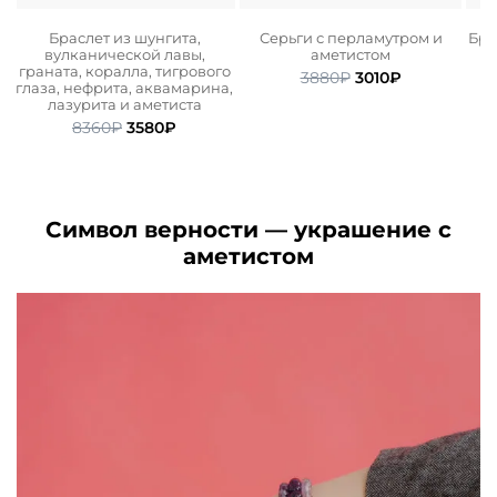
о
Браслет из шунгита,
Серьги с перламутром и
Бра
вулканической лавы,
аметистом
граната, коралла, тигрового
ьная
ая
Первоначальная
Текущая
3880
₽
3010
₽
глаза, нефрита, аквамарина,
цена
цена:
лазурита и аметиста
составляла
3010₽.
Первоначальная
Текущая
8360
₽
3580
₽
3880₽.
цена
цена:
составляла
3580₽.
8360₽.
Символ верности — украшение с
аметистом