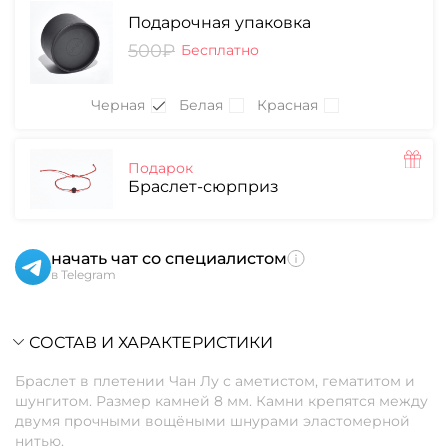
Подарочная упаковка
500₽
Бесплатно
Черная
Белая
Красная
Подарок
Браслет-сюрприз
начать чат со специалистом
в Telegram
СОСТАВ И ХАРАКТЕРИСТИКИ
Браслет в плетении Чан Лу с аметистом, гематитом и
шунгитом. Размер камней 8 мм. Камни крепятся между
двумя прочными вощёными шнурами эластомерной
нитью.