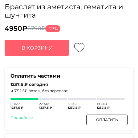
Браслет из аметиста, гематита и
шунгита
4950
₽
6790
₽
-27%
Первоначальная
Текущая
цена
цена:
составляла
4950₽.
В КОРЗИНУ
6790₽.
Оплатить частями
1237.5 ₽
сегодня
и 3712.5₽
потом, без переплат
08Авг
22 Авг
5 Сен
19 Сен
1237.5 ₽
1237.5 ₽
1237.5 ₽
1237.5 ₽
Подробнее
ОПЛАТИТЬ