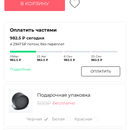
составляла
3930₽.
В КОРЗИНУ
5070₽.
Оплатить частями
982.5 ₽
сегодня
и 2947.5₽
потом, без переплат
09Авг
23 Авг
6 Сен
20 Сен
982.5 ₽
982.5 ₽
982.5 ₽
982.5 ₽
Подробнее
ОПЛАТИТЬ
Подарочная упаковка
500₽
Бесплатно
Черная
Белая
Красная