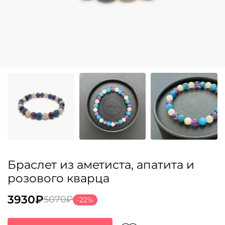
Браслет из аметиста, апатита и
розового кварца
3930
₽
5070
₽
-22%
Первоначальная
Текущая
цена
цена: