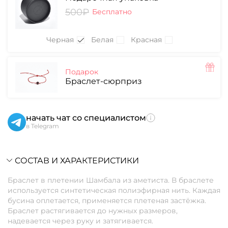
500₽
Бесплатно
Черная
Белая
Красная
Подарок
Браслет-сюрприз
начать чат со специалистом
в Telegram
СОСТАВ И ХАРАКТЕРИСТИКИ
Браслет в плетении Шамбала из аметиста. В браслете
используется синтетическая полиэфирная нить. Каждая
бусина оплетается, применяется плетеная застёжка.
Браслет растягивается до нужных размеров,
надевается через руку и затягивается.