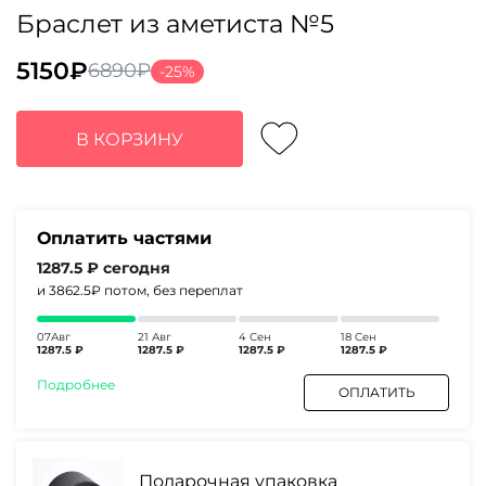
Браслет из аметиста №5
5150
₽
6890
₽
-25%
Первоначальная
Текущая
цена
цена:
составляла
5150₽.
В КОРЗИНУ
6890₽.
Оплатить частями
1287.5 ₽
сегодня
и 3862.5₽
потом, без переплат
07Авг
21 Авг
4 Сен
18 Сен
1287.5 ₽
1287.5 ₽
1287.5 ₽
1287.5 ₽
Подробнее
ОПЛАТИТЬ
Подарочная упаковка