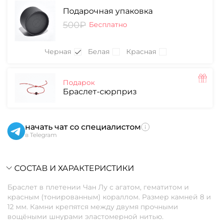
Подарочная упаковка
500₽
Бесплатно
Черная
Белая
Красная
Подарок
Браслет-сюрприз
начать чат со специалистом
в Telegram
СОСТАВ И ХАРАКТЕРИСТИКИ
Браслет в плетении Чан Лу с агатом, гематитом и
красным (тонированным) кораллом. Размер камней 8 и
12 мм. Камни крепятся между двумя прочными
вощёными шнурами эластомерной нитью.