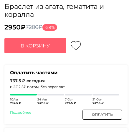
Браслет из агата, гематита и
коралла
2950
₽
7280
₽
-59%
Первоначальная
Текущая
цена
цена:
составляла
2950₽.
В КОРЗИНУ
7280₽.
Оплатить частями
737.5 ₽
сегодня
и 2212.5₽
потом, без переплат
10Авг
24 Авг
7 Сен
21 Сен
737.5 ₽
737.5 ₽
737.5 ₽
737.5 ₽
Подробнее
ОПЛАТИТЬ