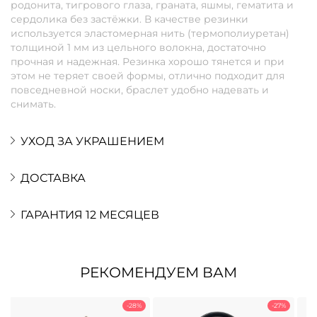
родонита, тигрового глаза, граната, яшмы, гематита и
сердолика без застёжки. В качестве резинки
используется эластомерная нить (термополиуретан)
толщиной 1 мм из цельного волокна, достаточно
прочная и надежная. Резинка хорошо тянется и при
этом не теряет своей формы, отлично подходит для
повседневной носки, браслет удобно надевать и
снимать.
УХОД ЗА УКРАШЕНИЕМ
ДОСТАВКА
ГАРАНТИЯ 12 МЕСЯЦЕВ
РЕКОМЕНДУЕМ ВАМ
-28%
-27%