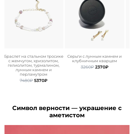
Браслет на стальном тросике
Серьги с лунным камнем и
с жемчугом, хризолитом,
клубничным кварцем
гелиолитом, турмалином,
ьная
ая
Первоначальная
Текущая
3260
₽
2370
₽
лунным камнем и
цена
цена:
перламутром
составляла
2370₽.
Первоначальная
Текущая
7480
₽
5370
₽
3260₽.
цена
цена:
составляла
5370₽.
7480₽.
Символ верности — украшение с
аметистом