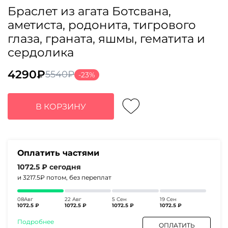
Браслет из агата Ботсвана,
аметиста, родонита, тигрового
глаза, граната, яшмы, гематита и
сердолика
4290
₽
5540
₽
-23%
Первоначальная
Текущая
цена
цена:
составляла
4290₽.
В КОРЗИНУ
5540₽.
Оплатить частями
1072.5 ₽
сегодня
и 3217.5₽
потом, без переплат
08Авг
22 Авг
5 Сен
19 Сен
1072.5 ₽
1072.5 ₽
1072.5 ₽
1072.5 ₽
Подробнее
ОПЛАТИТЬ