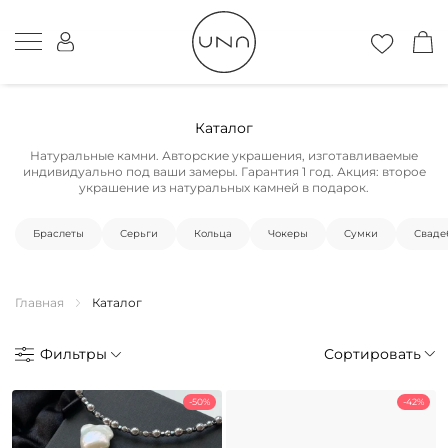
Каталог
Натуральные камни. Авторские украшения, изготавливаемые
индивидуально под ваши замеры. Гарантия 1 год. Акция: второе
украшение из натуральных камней в подарок.
Браслеты
Серьги
Кольца
Чокеры
Cумки
Сваде
Главная
Каталог
Фильтры
Сортировать
-50%
-42%