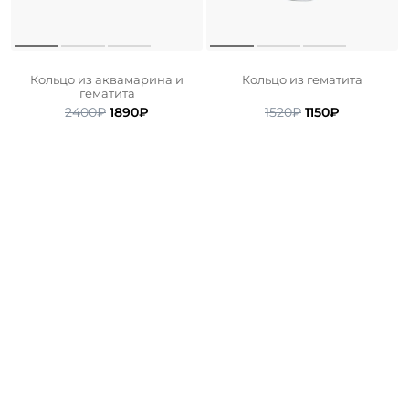
Кольцо из аквамарина и
Кольцо из гематита
гематита
Первоначальная
Текущая
Первоначальн
Текущая
2400
₽
1890
₽
1520
₽
1150
₽
цена
цена:
цена
цена:
составляла
1890₽.
составляла
1150₽.
2400₽.
1520₽.