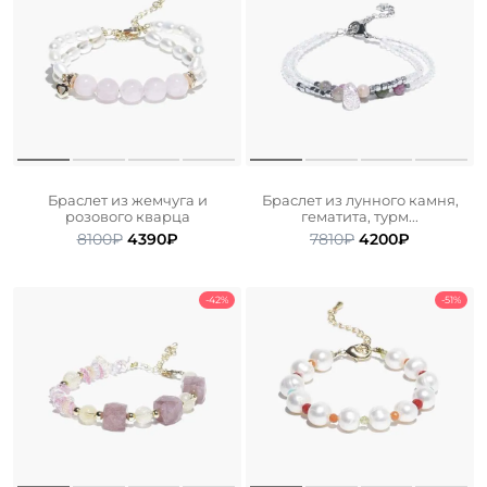
Браслет из жемчуга и
Браслет из лунного камня,
розового кварца
гематита, турм...
Первоначальная
Текущая
Первоначальна
Текущая
8100
₽
4390
₽
7810
₽
4200
₽
цена
цена:
цена
цена:
составляла
4390₽.
составляла
4200₽.
8100₽.
7810₽.
-42%
-51%