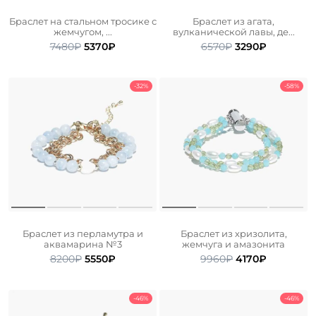
Браслет на стальном тросике с
Браслет из агата,
жемчугом, ...
вулканической лавы, де...
Первоначальная
Текущая
Первоначальна
Текущая
7480
₽
5370
₽
6570
₽
3290
₽
цена
цена:
цена
цена:
составляла
5370₽.
составляла
3290₽.
7480₽.
6570₽.
-32%
-58%
Браслет из перламутра и
Браслет из хризолита,
аквамарина №3
жемчуга и амазонита
Первоначальная
Текущая
Первоначальн
Текущая
8200
₽
5550
₽
9960
₽
4170
₽
цена
цена:
цена
цена:
составляла
5550₽.
составляла
4170₽.
8200₽.
9960₽.
-46%
-46%