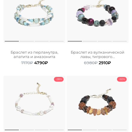
Браслет из перламутра,
Браслет из вулканической
апатита и амазонита
лавы, тигрового...
Первоначальная
Текущая
Первоначальн
Текущая
7170
₽
4790
₽
6980
₽
2910
₽
цена
цена:
цена
цена:
составляла
4790₽.
составляла
2910₽.
7170₽.
6980₽.
-28%
-50%