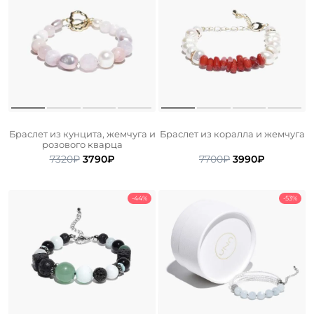
Браслет из кунцита, жемчуга и
Браслет из коралла и жемчуга
розового кварца
Первоначальная
Текущая
Первоначальна
Текущая
7320
₽
3790
₽
7700
₽
3990
₽
цена
цена:
цена
цена:
составляла
3790₽.
составляла
3990₽.
7320₽.
7700₽.
-44%
-53%