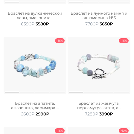
Браслет из вулканической
Браслет из лунного камня и
лавы, амазонита...
аквамарина №5
Первоначальная
Текущая
Первоначальна
Текущая
6390
₽
3580
₽
7780
₽
3650
₽
цена
цена:
цена
цена:
составляла
3580₽.
составляла
3650₽.
6390₽.
7780₽.
-55%
-45%
Браслет из апатита,
Браслет из жемчуга,
амазонита, ларимара ...
перламутра, агата, а...
Первоначальная
Текущая
Первоначальна
Текущая
6600
₽
2990
₽
7280
₽
3990
₽
цена
цена:
цена
цена:
составляла
2990₽.
составляла
3990₽.
6600₽.
7280₽.
-45%
-60%